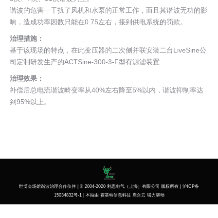
谐波的危害—干扰了风机和水泵的正常工作，而且其谐波无功的影
响，造成功率因数只能在0.75左右，接到供电系统的罚款。
治理措施：
基于该现场的特点，在此变压器的二次侧并联安装二台LiveSine公
司定制研发生产的ACTSine-300-3-F型有源滤装置
治理效果：
补偿后总电流谐波畸变率从40%左右降至5%以内，谐波抑制率达
到95%以上。
世博会场馆谐波治理合作伙伴 | © 2004-2020
利思电气（上海）有限公司
版权所有 |
沪ICP备
15034832号-1
| 本站由
赛基特信息科技
启合云
强力驱动