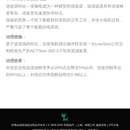
谐波源特征—变频电源为一种典型的谐波源，该谐波源具有谐波畸
变率高，谐波变化速度快等特点。
谐波的危害—干扰了船载智控系统的正常工作，并使大电机过热，
严重污染了整个船载供电系统。
治理措施：
基于该现场的特点，在发电机馈出侧并联安装一台LiveSine公司定
制研发生产的ACTSine-300-3-F型有源滤装置。
治理效果：
补偿后总电流谐波畸变率从26%左右降至5%以内、谐波抑制率达
到95%以上；补偿后功率因数始终在0.98以上。
世博会场馆谐波治理合作伙伴 | © 2004-2020
利思电气（上海）有限公司
版权所有 |
沪ICP备