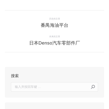
项
历史的文章
目
番禺海油平台
上
一
导
个
未来的文章
日本Denso汽车零部件厂
项
下
航
目：
一
个
项
目：
搜索
Search: