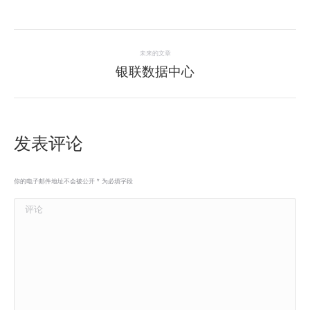
项
未来的文章
目
银联数据中心
下
一
导
个
项
航
目：
发表评论
你的电子邮件地址不会被公开
*
为必填字段
评论